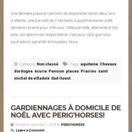
Une dernière place en pension de disponible! Après deux ans
d’attente, une parcelle de 3 hectares supplémentaires a été
semée en prairie pour chevaux. Cette parcelle, attenante à nos
prés, est désormais disponible et c’est pour cela que nous
souhaitons agrandir le troupeau. Nous…
Category:
Non classé
Tags:
aquitaine
,
Chevaux
,
dordogne
,
écurie
,
Pension
,
places
,
Prairies
,
saint
michel de villadeix
,
Sud Ouest
GARDIENNAGES À DOMICILE DE
NOËL AVEC PERIG’HORSES!
Posted on novembre 7, 2018 by
PERIG'HORSES
Leave a Comment