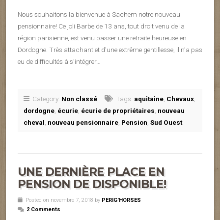
Nous souhaitons la bienvenue à Sachem notre nouveau
pensionnaire! Ce joli Barbe de 13 ans, tout droit venu de la
région parisienne, est venu passer une retraite heureuse en
Dordogne. Très attachant et d’une extrême gentillesse, il n’a pas
eu de difficultés à s’intégrer…
Category:
Non classé
Tags:
aquitaine
,
Chevaux
,
dordogne
,
écurie
,
écurie de propriétaires
,
nouveau
cheval
,
nouveau pensionnaire
,
Pension
,
Sud Ouest
UNE DERNIÈRE PLACE EN
PENSION DE DISPONIBLE!
Posted on novembre 7, 2018 by
PERIG'HORSES
2 Comments